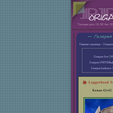
Текущая дата: Сб, 08 Авг 20
Главная страница
»
Галерея
Галерея Iver
[9
Галерея UNIVERsa
Галерея basharov
Loggerhead S
Калька 42х42 