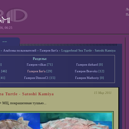
Ло
Па
26, 06:25
»
Альбомы пользователей
»
Галерея Бат'а
» Loggerhead Sea Turtle - Satoshi Kamiya
Разделы:
8]
Галерея vilkas
[71]
Галерея diehard
[0]
l
[46]
Галерея Бат'а
[29]
Галерея Bravokz
[12]
[41]
Галерея DimonС1
[15]
Галерея Mathoriy
[0]
15 Мар 2011
ea Turtle - Satoshi Kamiya
+ МЦ, покрашенная тушью...