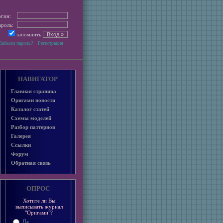
гин:
роль:
запомнить
·
Забыли пароль?
Регистрация
НАВИГАТОР
Главная страница
Оригами новости
Каталог статей
Схемы моделей
Разбор паттернов
Галерея
Ссылки
Форум
Обратная связь
ОПРОС
Хотите ли Вы
выписывать журнал
"Оригами"?
Да