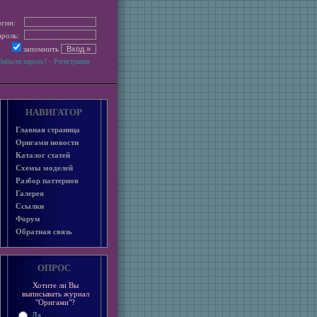
гин:
роль:
запомнить
·
Забыли пароль?
Регистрация
НАВИГАТОР
Главная страница
Оригами новости
Каталог статей
Схемы моделей
Разбор паттернов
Галерея
Ссылки
Форум
Обратная связь
ОПРОС
Хотите ли Вы
выписывать журнал
"Оригами"?
Да