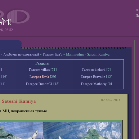
Ло
Па
26, 06:52
»
Альбомы пользователей
»
Галерея Бат'а
» Mammuthus - Satoshi Kamiya
Разделы:
8]
Галерея vilkas
[71]
Галерея diehard
[0]
l
[46]
Галерея Бат'а
[29]
Галерея Bravokz
[12]
[41]
Галерея DimonС1
[15]
Галерея Mathoriy
[0]
07 Май 2011
 Satoshi Kamiya
+ МЦ, покрашенная тушью...