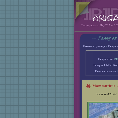
Текущая дата: Пт, 07 Авг 20
Главная страница
»
Галерея
Галерея Iver
[9
Галерея UNIVERsa
Галерея basharov
Mammuthus -
Калька 42х42 