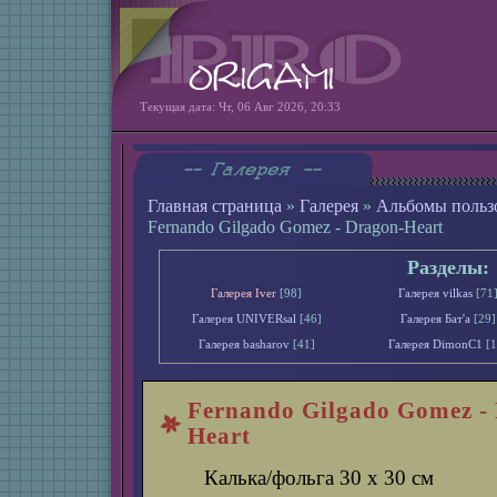
Текущая дата: Чт, 06 Авг 2026, 20:33
Главная страница
»
Галерея
»
Альбомы польз
Fernando Gilgado Gоmez - Dragon-Heart
Разделы:
Галерея Iver
[98]
Галерея vilkas
[71
Галерея UNIVERsal
[46]
Галерея Бат'а
[29]
Галерея basharov
[41]
Галерея DimonС1
[1
Fernando Gilgado Gоmez -
Heart
Калька/фольга 30 х 30 см