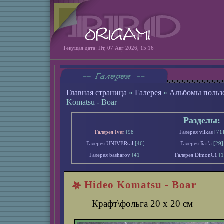
Текущая дата: Пт, 07 Авг 2026, 15:16
Главная страница
»
Галерея
»
Альбомы польз
Komatsu - Boar
Разделы:
Галерея Iver
[98]
Галерея vilkas
[71
Галерея UNIVERsal
[46]
Галерея Бат'а
[29]
Галерея basharov
[41]
Галерея DimonС1
[1
Hideo Komatsu - Boar
Крафт\фольга 20 х 20 см