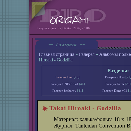
Текущая дата: Чт, 06 Авг 2026, 23:06
Главная страница
»
Галерея
»
Альбомы польз
Hiroaki - Godzilla
Разделы:
Галерея Iver
[98]
Галерея vilkas
[71
Галерея UNIVERsal
[46]
Галерея Бат'а
[29]
Галерея basharov
[41]
Галерея DimonС1
[1
Takai Hiroaki - Godzilla
Материал: калька/фольга 18 х 1
Журнал: Tanteidan Convention B