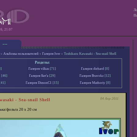
Ло
Па
26, 21:07
»
Альбомы пользователей
»
Галерея Iver
» Toshikazu Kawasaki - Sea-snail Shell
Разделы:
8]
Галерея vilkas
[71]
Галерея diehard
[0]
l
[46]
Галерея Бат'а
[29]
Галерея Bravokz
[12]
[41]
Галерея DimonС1
[15]
Галерея Mathoriy
[0]
04 Апр 2011
asaki - Sea-snail Shell
ька/фольга 20 х 20 см