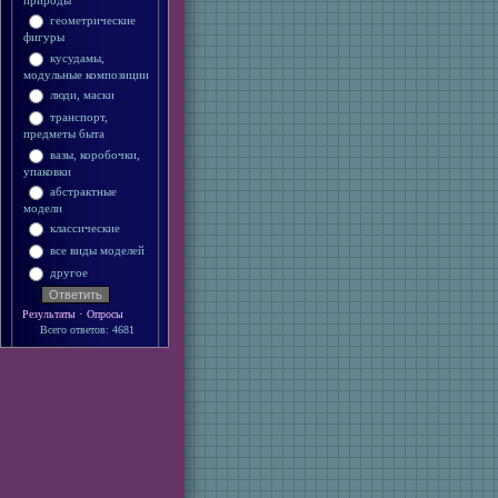
природы
геометрические
фигуры
кусудамы,
модульные композиции
люди, маски
транспорт,
предметы быта
вазы, коробочки,
упаковки
абстрактные
модели
классические
все виды моделей
другое
·
Результаты
Опросы
Всего ответов: 4681