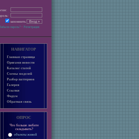
гин:
роль:
запомнить
·
Забыли пароль?
Регистрация
НАВИГАТОР
Главная страница
Оригами новости
Каталог статей
Схемы моделей
Разбор паттернов
Галерея
Ссылки
Форум
Обратная связь
ОПРОС
Что больше любите
складывать?
объекты живой