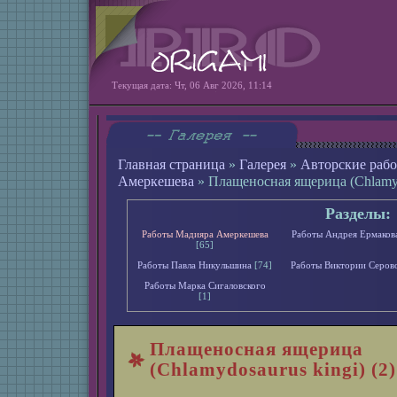
Текущая дата: Чт, 06 Авг 2026, 11:14
Главная страница
»
Галерея
»
Авторские раб
Амеркешева
» Плащеносная ящерица (Chlamydo
Разделы:
Работы Мадияра Амеркешева
Работы Андрея Ермаков
[65]
Работы Павла Никульшина
[74]
Работы Виктории Серов
Работы Марка Сигаловского
[1]
Плащеносная ящерица
(Chlamydosaurus kingi) (2)