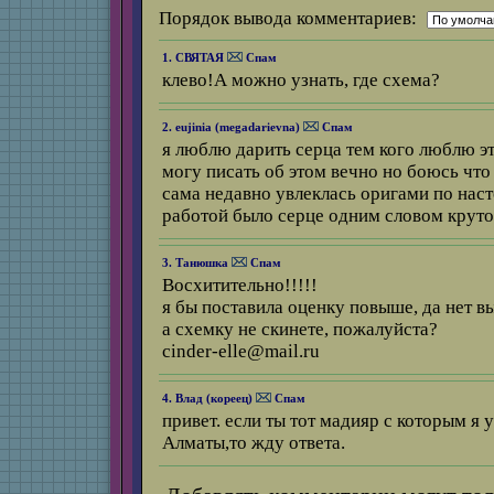
Порядок вывода комментариев:
1. СВЯТАЯ
Спам
клево!А можно узнать, где схема?
2. eujinia (
megadarievna
)
Спам
я люблю дарить серца тем кого люблю э
могу писать об этом вечно но боюсь что 
сама недавно увлеклась оригами по нас
работой было серце одним словом круто
3. Танюшка
Спам
Восхитительно!!!!!
я бы поставила оценку повыше, да нет 
а схемку не скинете, пожалуйста?
cinder-elle@mail.ru
4. Влад (кореец)
Спам
привет. если ты тот мадияр с которым я 
Алматы,то жду ответа.