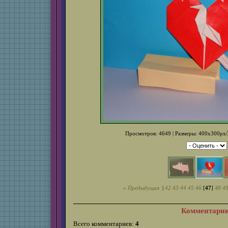
Просмотров: 4649 | Размеры: 400x300px/2
« Предыдущая
|
42
43
44
45
46
[
47
]
48
4
Комментари
Всего комментариев:
4