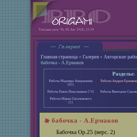
Текущая дата: Чт, 06 Авг 2026, 15:19
Главная страница
»
Галерея
»
Авторские раб
бабочка - А.Ермаков
Разделы:
Работы Мадияра Амеркешева
Работы Андрея Ермаков
[65]
Работы Павла Никульшина
[74]
Работы Виктории Серов
Работы Марка Сигаловского
[1]
бабочка - А.Ермаков
Бабочка Op.25 (верс. 2)