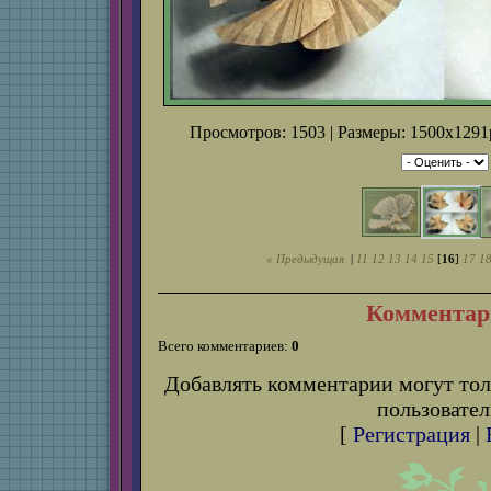
Просмотров: 1503 | Размеры: 1500x1291p
« Предыдущая
|
11
12
13
14
15
[
16
]
17
1
Комментар
Всего комментариев:
0
Добавлять комментарии могут тол
пользовател
[
Регистрация
|