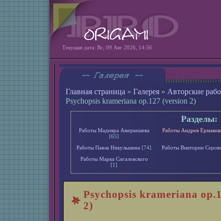
Текущая дата: Вс, 09 Авг 2026, 14:56
Главная страница
»
Галерея
»
Авторские раб
Psychopsis krameriana op.127 (version 2)
Разделы:
Работы Мадияра Амеркешева
Работы Андрея Ермаков
[65]
Работы Павла Никульшина
[74]
Работы Виктории Серов
Работы Марка Сигаловского
[1]
Psychopsis krameriana op.1
2)