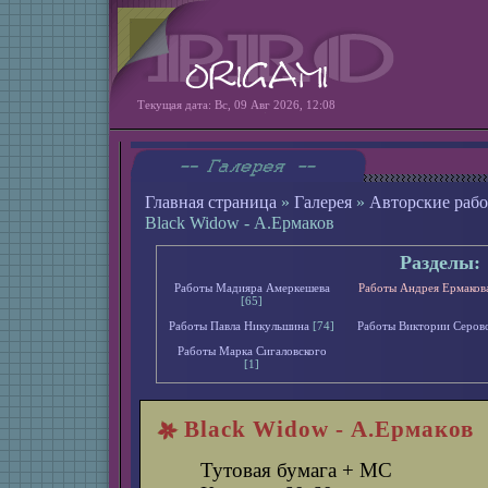
Текущая дата: Вс, 09 Авг 2026, 12:08
Главная страница
»
Галерея
»
Авторские раб
Black Widow - А.Ермаков
Разделы:
Работы Мадияра Амеркешева
Работы Андрея Ермаков
[65]
Работы Павла Никульшина
[74]
Работы Виктории Серов
Работы Марка Сигаловского
[1]
Black Widow - А.Ермаков
Тутовая бумага + MC