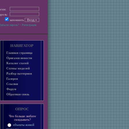
гин:
роль:
запомнить
·
Забыли пароль?
Регистрация
НАВИГАТОР
Главная страница
Оригами новости
Каталог статей
Схемы моделей
Разбор паттернов
Галерея
Ссылки
Форум
Обратная связь
ОПРОС
Что больше любите
складывать?
объекты живой