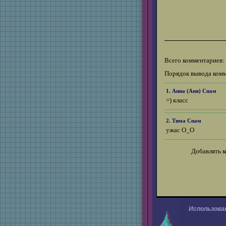
Всего комментариев:
Порядок вывода комм
1. Анна (
Аня
)
Спам
=) класс
2. Тима
Спам
ужас О_О
Добавлять к
Использова