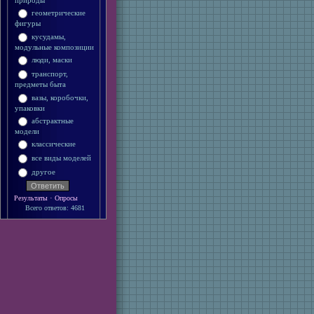
природы
геометрические
фигуры
кусудамы,
модульные композиции
люди, маски
транспорт,
предметы быта
вазы, коробочки,
упаковки
абстрактные
модели
классические
все виды моделей
другое
·
Результаты
Опросы
Всего ответов: 4681