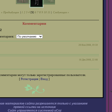
« Предыдущая
|
1
2
3
4
[
5
]
6
7
8
9
10
11
|
Следующая »
Комментарии
2
ентариев:
28 Ноя 2008, 19:59
16 Дек 2008, 22:08
омментарии могут только зарегистрированные пользователи.
[
Регистрация
|
Вход
]
ние материалов сайта разрешается только с указанием
прямой ссылки на источник
Сайт управляется системой
uCoz