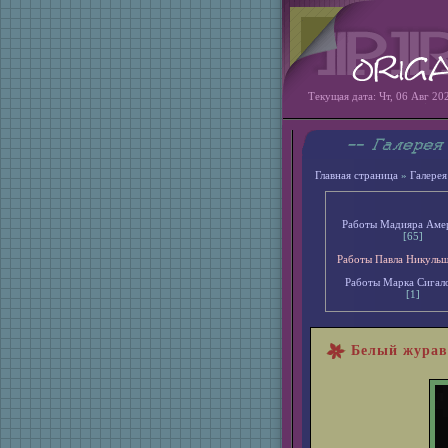
Текущая дата: Чт, 06 Авг 20
Главная страница
»
Галерея
Работы Мадияра Аме
[65]
Работы Павла Никуль
Работы Марка Сигал
[1]
Белый журав