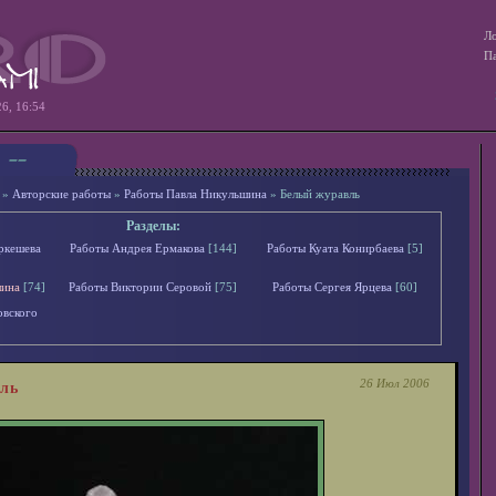
Ло
Па
26, 16:54
»
Авторские работы
»
Работы Павла Никульшина
» Белый журавль
Разделы:
ркешева
Работы Андрея Ермакова
[144]
Работы Куата Конирбаева
[5]
шина
[74]
Работы Виктории Серовой
[75]
Работы Сергея Ярцева
[60]
овского
26 Июл 2006
ль