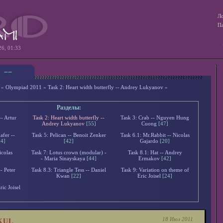
Ло
Па
26, 01:33
»
Olympiad 2011
»
Task 2: Heart width butterfly -- Andrey Lukyanov
»
Разделы:
-- Artur
Task 2: Heart width butterfly --
Task 3: Crab -- Nguyen Hung
Andrey Lukyanov
[55]
Cuong
[47]
afer --
Task 5: Pelican -- Benoit Zenker
Task 6.1: Mr.Rabbit -- Nicolas
34]
[42]
Gajardo
[20]
icolas
Task 7: Lotus crown (modular) -
Task 8.1: Hat -- Andrey
- Maria Sinayskaya
[44]
Ermakov
[42]
- Peter
Task 8.3: Triangle Tess -- Daniel
Task 9: Variation on theme of
Kwan
[22]
Eric Joisel
[24]
ic Joisel
18 Июл 2011
TKUL