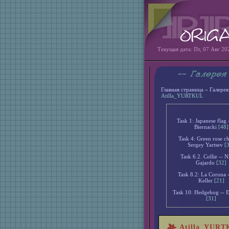
Текущая дата: Пт, 07 Авг 20
Главная страница
»
Галерея
Atilla_YURTKUL
Task 1: Japanese flag 
Biernacki
[48]
Task 4: Green rose ch
Sergey Yartsev
[
Task 6.2. Collie -- N
Gajardo
[32]
Task 8.2: La Corona -
Keller
[21]
Task 10: Hedgehog -- Er
[31]
Atilla_YUR