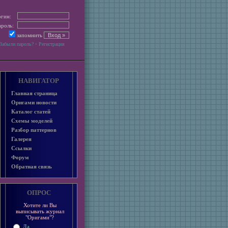
гин:
роль:
запомнить
·
Забыли пароль?
Регистрация
НАВИГАТОР
Главная страница
Оригами новости
Каталог статей
Схемы моделей
Разбор паттернов
Галерея
Ссылки
Форум
Обратная связь
ОПРОС
Хотите ли Вы
выписывать журнал
"Оригами"?
Да