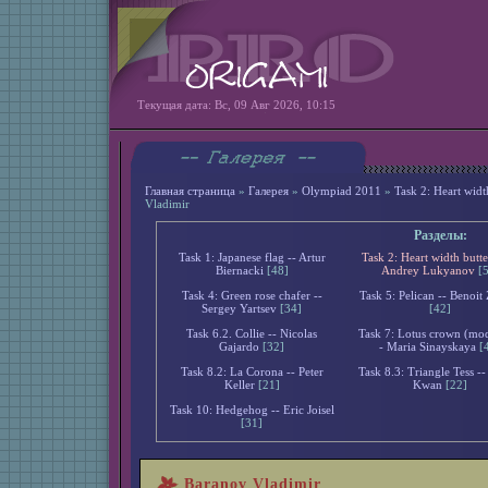
Текущая дата: Вс, 09 Авг 2026, 10:15
Главная страница
»
Галерея
»
Olympiad 2011
»
Task 2: Heart wid
Vladimir
Разделы:
Task 1: Japanese flag -- Artur
Task 2: Heart width butte
Biernacki
[48]
Andrey Lukyanov
[
Task 4: Green rose chafer --
Task 5: Pelican -- Benoit
Sergey Yartsev
[34]
[42]
Task 6.2. Collie -- Nicolas
Task 7: Lotus crown (mod
Gajardo
[32]
- Maria Sinayskaya
[
Task 8.2: La Corona -- Peter
Task 8.3: Triangle Tess --
Keller
[21]
Kwan
[22]
Task 10: Hedgehog -- Eric Joisel
[31]
Baranov Vladimir