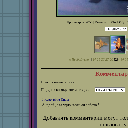
Просмотров: 2858 | Размеры: 1086x1353px/1
« Предыдущая
|
24
25
26
27
28
[
29
]
30
3
Комментар
Всего комментариев:
1
Порядок вывода комментариев:
1. серж (
sitr
)
Спам
Андрей , это удивительная работа !
Добавлять комментарии могут тол
пользовател