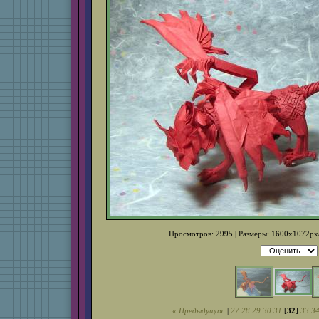
Просмотров: 2995 | Размеры: 1600x1072px/
« Предыдущая
|
27
28
29
30
31
[
32
]
33
3