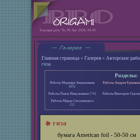
Текущая дата: Чт, 06 Авг 2026, 04:42
Главная страница
»
Галерея
»
Авторские раб
гиза
Разделы:
Работы Мадияра Амеркешева
Работы Андрея Ермаков
[65]
Работы Павла Никульшина
[74]
Работы Виктории Серов
Работы Марка Сигаловского
[1]
гиза
бумага American foil - 50-50 см